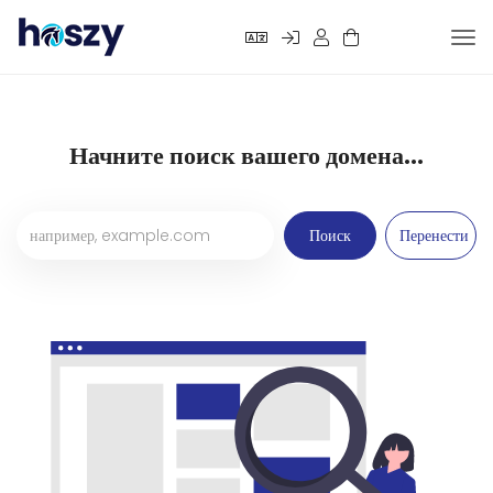
Tog
nav
Начните поиск вашего домена...